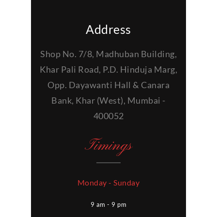
Address
Shop No. 7/8, Madhuban Building,
Khar Pali Road, P.D. Hinduja Marg,
Opp. Dayawanti Hall & Canara
Bank, Khar (West), Mumbai -
400052
Timings
Monday - Sunday
9 am - 9 pm