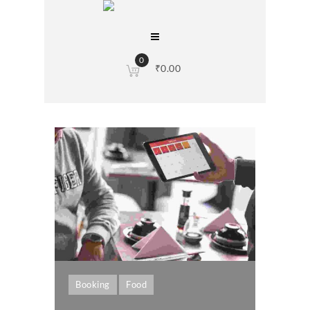
0
₹
0.00
Booking
Food