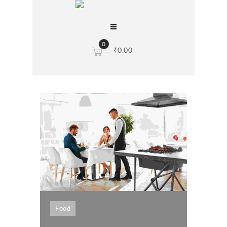
0
₹
0.00
Food