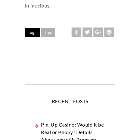
in faucibus.
Tags
Tips
RECENT POSTS
Pin-Up Casino: Would it be
Real or Phony? Details
About any of it Program