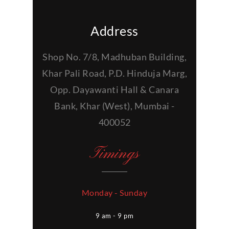
Address
Shop No. 7/8, Madhuban Building,
Khar Pali Road, P.D. Hinduja Marg,
Opp. Dayawanti Hall & Canara
Bank, Khar (West), Mumbai -
400052
Timings
Monday - Sunday
9 am - 9 pm