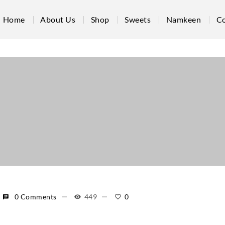
Home
About Us
Shop
Sweets
Namkeen
Co
0 Comments
449
0