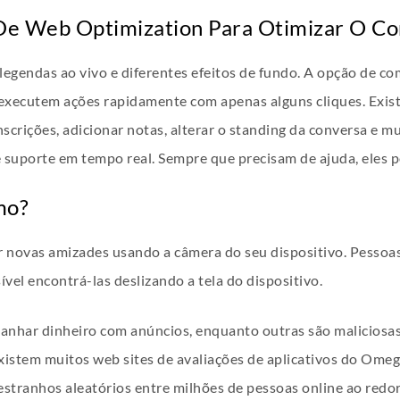
De Web Optimization Para Otimizar O C
 legendas ao vivo e diferentes efeitos de fundo. A opção de c
s executem ações rapidamente com apenas alguns cliques. Exi
anscrições, adicionar notas, alterar o standing da conversa e m
 suporte em tempo real. Sempre que precisam de ajuda, eles p
mo?
 novas amizades usando a câmera do seu dispositivo. Pessoa
ível encontrá-las deslizando a tela do dispositivo.
anhar dinheiro com anúncios, enquanto outras são maliciosas
istem muitos web sites de avaliações de aplicativos do Omeg
stranhos aleatórios entre milhões de pessoas online ao red