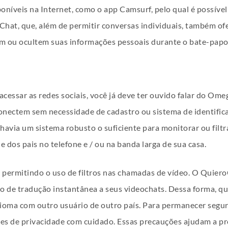
níveis na Internet, como o app Camsurf, pelo qual é possív
yChat, que, além de permitir conversas individuais, também o
lem ou ocultem suas informações pessoais durante o bate-papo
acessar as redes sociais, você já deve ter ouvido falar do Ome
onectem sem necessidade de cadastro ou sistema de identifi
havia um sistema robusto o suficiente para monitorar ou filtr
e dos pais no telefone e / ou na banda larga de sua casa.
permitindo o uso de filtros nas chamadas de vídeo. O QuieroC
so de tradução instantânea a seus videochats. Dessa forma, 
dioma com outro usuário de outro país. Para permanecer segur
ões de privacidade com cuidado. Essas precauções ajudam a p