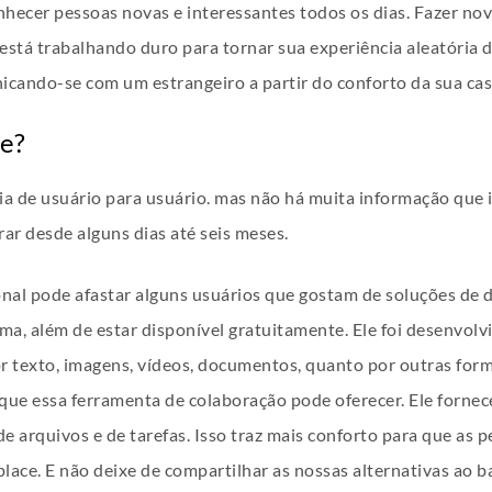
ecer pessoas novas e interessantes todos os dias. Fazer no
está trabalhando duro para tornar sua experiência aleatória d
icando-se com um estrangeiro a partir do conforto da sua cas
te?
 de usuário para usuário. mas não há muita informação que 
r desde alguns dias até seis meses.
onal pode afastar alguns usuários que gostam de soluções de d
a, além de estar disponível gratuitamente. Ele foi desenvolv
r texto, imagens, vídeos, documentos, quanto por outras for
s que essa ferramenta de colaboração pode oferecer. Ele forne
de arquivos e de tarefas. Isso traz mais conforto para que a
ace. E não deixe de compartilhar as nossas alternativas ao 