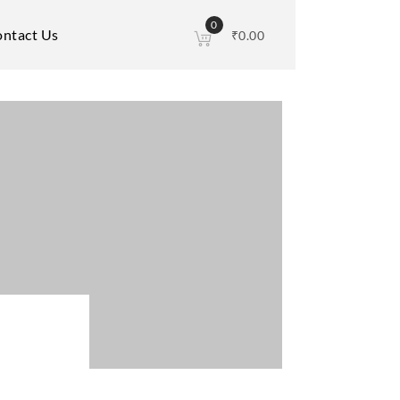
0
ntact Us
₹
0.00