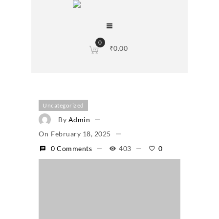
0
₹
0.00
Uncategorized
By
Admin
On
February 18, 2025
0 Comments
403
0