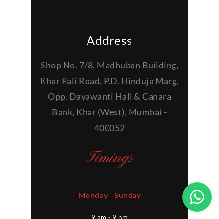
Address
Shop No. 7/8, Madhuban Building,
Khar Pali Road, P.D. Hinduja Marg,
Opp. Dayawanti Hall & Canara
Bank, Khar (West), Mumbai -
400052
Timings
Monday - Sunday
9 am - 9 pm