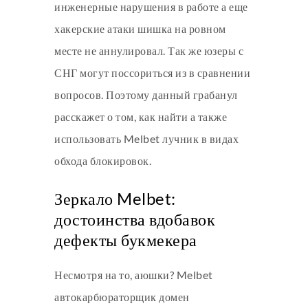
инженерные нарушения в работе а еще
хакерские атаки шишка на ровном
месте не аннулировал. Так же юзеры с
СНГ могут поссориться из в сравнении
вопросов. Поэтому данный грабанул
расскажет о том, как найти а также
использовать Melbet лучник в видах
обхода блокировок.
Зеркало Melbet:
достоинства вдобавок
дефекты букмекера
Несмотря на то, аюшки? Melbet
автокарбюраторщик домен