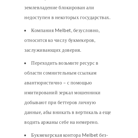
землевладение блокирован али
недоступен в некоторых государствах.
Компания Melbet, безусловно,
относится ко числу букмекеров,
заслуживающих доверия.
Переходить возьмите ресурс в
области сомнительным ссылкам
авантюристично – с помощью
имитирований зеркал мошенники
добывают при беттеров личную
данные, абы вникать в вертикаль а еще
водить аржаны себе на немерено.
Букмекерская контора Melbet без-