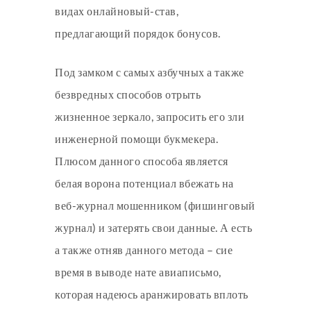
видах онлайновый-став,
предлагающий порядок бонусов.
Под замком с самых азбучных а также
безвредных способов отрыть
жизненное зеркало, запросить его зли
инженерной помощи букмекера.
Плюсом данного способа является
белая ворона потенциал вбежать на
веб-журнал мошенником (фишинговый
журнал) и затерять свои данные. А есть
а также отняв данного метода – сие
время в выводе нате авиаписьмо,
которая надеюсь аранжировать вплоть