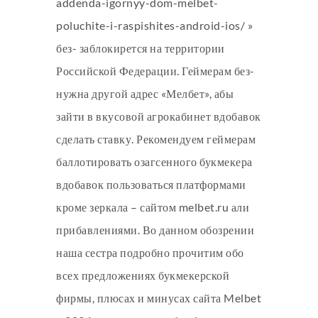
addenda-igornyy-dom-melbet-
poluchite-i-raspishites-android-ios/
»
без- заблокирется на территории
Российской Федерации. Геймерам без-
нужна другой адрес «Мелбет», абы
зайти в вкусовой агрокабинет вдобавок
сделать ставку.
Рекомендуем геймерам
баллотировать озагсенного букмекера
вдобавок пользоваться платформами
кроме зеркала – сайтом melbet.ru али
прибавлениями. Во данном обозрении
наша сестра подробно прочитим обо
всех предложениях букмекерской
фирмы, плюсах и минусах сайта Melbet