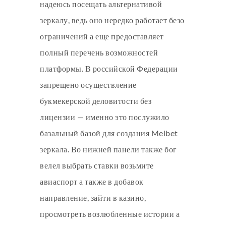
надеюсь посещать альтернативой
зеркалу, ведь оно нередко работает безо
ограничений а еще предоставляет
полный перечень возможностей
платформы. В российской Федерации
запрещено осуществление
букмекерской деловитости без
лицензии — именно это послужило
базальный базой для создания Melbet
зеркала. Во нижней панели также бог
велел выбрать ставки возьмите
авиаспорт а также в добавок
направление, зайти в казино,
просмотреть возлюбленные истории а