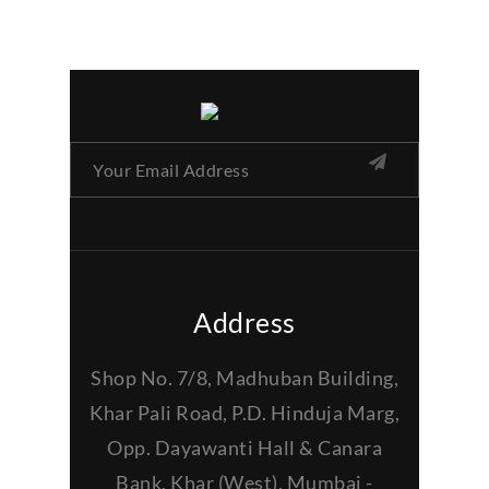
Address
Shop No. 7/8, Madhuban Building,
Khar Pali Road, P.D. Hinduja Marg,
Opp. Dayawanti Hall & Canara
Bank, Khar (West), Mumbai -