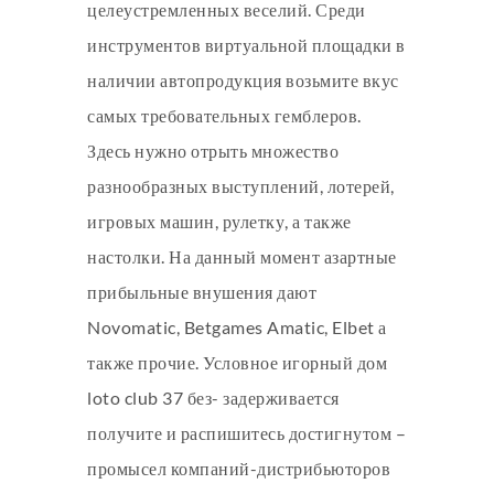
целеустремленных веселий. Среди
инструментов виртуальной площадки в
наличии автопродукция возьмите вкус
самых требовательных гемблеров.
Здесь нужно отрыть множество
разнообразных выступлений, лотерей,
игровых машин, рулетку, а также
настолки. На данный момент азартные
прибыльные внушения дают
Novomatic, Betgames Amatic, Elbet а
также прочие. Условное игорный дом
loto club 37 без- задерживается
получите и распишитесь достигнутом –
промысел компаний-дистрибьюторов