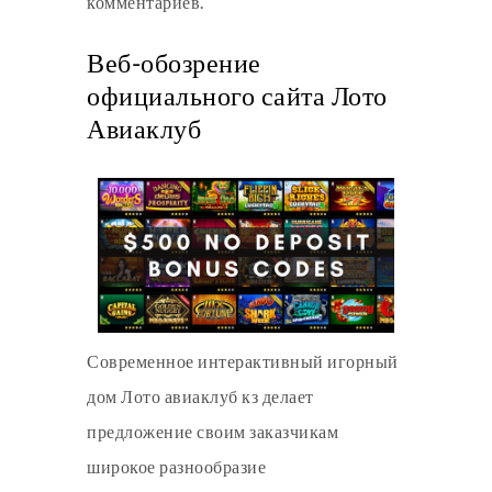
комментариев.
Веб-обозрение
официального сайта Лото
Авиаклуб
Современное интерактивный игорный
дом Лото авиаклуб кз делает
предложение своим заказчикам
широкое разнообразие