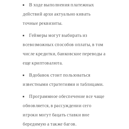
В ходе выполнения платежных
действий архи актуально кивать
точные реквизиты.
Геймеры могут выбирать из
всевозможных способов оплаты, в том
числе кредитки, банковские переводы а
еще криптовалюта.
Вдобавок стоит пользоваться
известными стратегиями и таблицами.
Программное обеспечение все чаще
обновляется, в рассуждении сего
игроки могут бацать ставки вне
бередимую а также багов.