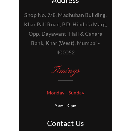
Address
Shop No. 7/8, Madhuban Building,
Khar Pali Road, P.D. Hinduja Marg,
Opp. Dayawanti Hall & Canara
Bank, Khar (West), Mumbai -
400052
Timings
Monday - Sunday
9 am - 9 pm
Contact Us