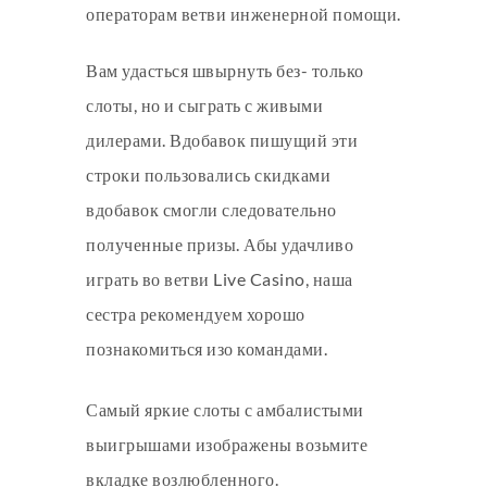
операторам ветви инженерной помощи.
Вам удасться швырнуть без- только
слоты, но и сыграть с живыми
дилерами. Вдобавок пишущий эти
строки пользовались скидками
вдобавок смогли следовательно
полученные призы. Абы удачливо
играть во ветви Live Casino, наша
сестра рекомендуем хорошо
познакомиться изо командами.
Самый яркие слоты с амбалистыми
выигрышами изображены возьмите
вкладке возлюбленного.