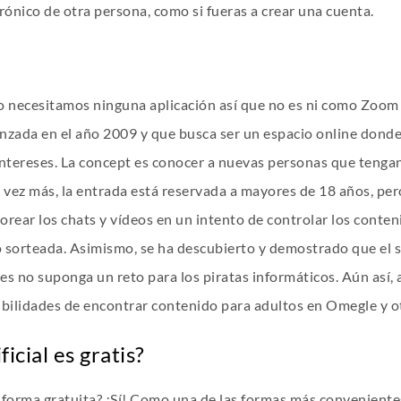
trónico de otra persona, como si fueras a crear una cuenta.
 necesitamos ninguna aplicación así que no es ni como Zoom
nzada en el año 2009 y que busca ser un espacio online donde
tereses. La concept es conocer a nuevas personas que tengan
vez más, la entrada está reservada a mayores de 18 años, pero
ar los chats y vídeos en un intento de controlar los conten
ido sorteada. Asimismo, se ha descubierto y demostrado que el 
es no suponga un reto para los piratas informáticos. Aún así
sibilidades de encontrar contenido para adultos en Omegle y o
icial es gratis?
orma gratuita? ¡Sí! Como una de las formas más convenientes