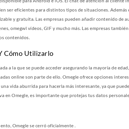
sponible para Android e iOS. El chat de atención al cliente inc
n ser eficientes para distintos tipos de situaciones. Además 
zable y gratuita. Las empresas pueden añadir contenido de aut
genes, omegwl vídeos, GIF y mucho más. Las empresas también 
os contenidos.
Y Cómo Utilizarlo
da a la que se puede acceder asegurando la mayoría de edad, e
lamadas online son parte de ello. Omegle ofrece opciones inter
a una vida aburrida para hacerla más interesante, ya que pued
va en Omegle, es importante que protejas tus datos personale
nto, Omegle se cerró oficialmente .