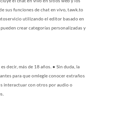
luye el chat en vivo en sitios web y los
de sus funciones de chat en vivo, tawk.to
oservicio utilizando el editor basado en
pueden crear categorías personalizadas y
s decir, más de 18 años. ● Sin duda, la
esantes para que
omlegle
conocer extraños
es interactuar con otros por audio o
s.