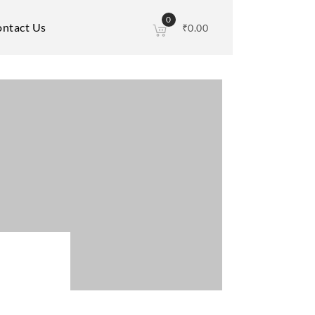
0
ntact Us
₹
0.00