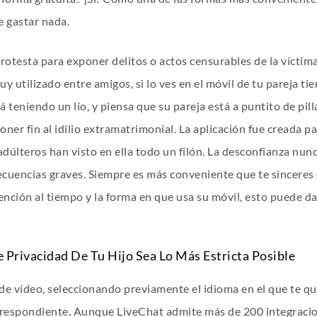
e gastar nada.
protesta para exponer delitos o actos censurables de la víct
utilizado entre amigos, si lo ves en el móvil de tu pareja tie
stá teniendo un lío, y piensa que su pareja está a puntito de pi
ner fin al idilio extramatrimonial. La aplicación fue creada p
 adúlteros han visto en ella todo un filón. La desconfianza nu
ecuencias graves. Siempre es más conveniente que te sinceres 
ención al tiempo y la forma en que usa su móvil, esto puede d
Privacidad De Tu Hijo Sea Lo Más Estricta Posible
de vídeo, seleccionando previamente el idioma en el que te qu
rrespondiente. Aunque LiveChat admite más de 200 integracio