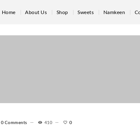
Home
About Us
Shop
Sweets
Namkeen
Co
0 Comments
410
0