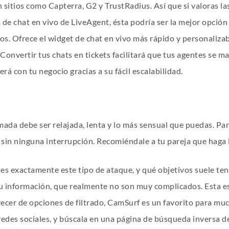
n sitios como Capterra, G2 y TrustRadius. Así que si valoras l
 chat en vivo de LiveAgent, ésta podría ser la mejor opción p
s. Ofrece el widget de chat en vivo más rápido y personaliza
onvertir tus chats en tickets facilitará que tus agentes se ma
rá con tu negocio gracias a su fácil escalabilidad.
ada debe ser relajada, lenta y lo más sensual que puedas. Par
as sin ninguna interrupción. Recomiéndale a tu pareja que haga
 es exactamente este tipo de ataque, y qué objetivos suele ten
tu información, que realmente no son muy complicados. Esta e
recer de opciones de filtrado, CamSurf es un favorito para mu
 redes sociales, y búscala en una página de búsqueda inversa d