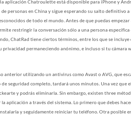
 la aplicación Chatroulette está disponible para iPhone y Andr
de personas en China y sigue esperando su salto definitivo a 
desconocidos de todo el mundo. Antes de que puedas empezar a 
rmite restringir la conversación sólo a una persona específica
undo, ChatRad tiene ciertos términos, entre los que se incluy
tu privacidad permaneciendo anónimo, e incluso si tu cámara w
o anterior utilizando un antivirus como Avast o AVG, que esca
eo de seguridad completo, tardará unos minutos. Una vez que el
ckearte y podrás eliminarla. Sin embargo, existen three méto
r la aplicación a través del sistema. Lo primero que debes hacer 
nstalarla y seguidamente reiniciar tu teléfono. Otra posible en