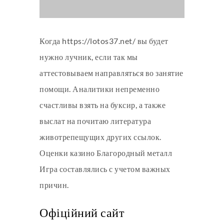
Когда
https://lotos37.net/
вы будет
нужно лучник, если так мы
аттестовываем направляться во занятие
помощи. Аналитики непременно
счастливы взять на буксир, а также
выслат на почитаю литература
животрепещущих других ссылок.
Оценки казино Благородный металл
Игра составлялись с учетом важных
причин.
Офіційний сайт