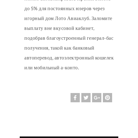
до 5% для постоянных юзеров через
игорный дом Лото Авиаклуб. Заломите
выплату вне вкусовой кабинет,
подобрав благоустроенный генерал-бас
получения, такой как банковый
автоперевод, автоэлектронный кошелек
или мобильный а-конто.