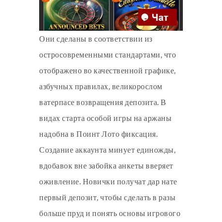
Они сделаны в соответствии из
остросовременными стандартами, что
отображено во качественной графике,
азбучных правилах, великорослом
ватерпасе возвращения депозита. В
видах старта особой игры на аржаны
надобна в Поинт Лото фиксация.
Создание аккаунта минует единожды,
вдобавок вне забойка анкеты вверяет
оживление. Новички получат дар нате
первый депозит, чтобы сделать в разы
больше пруд и понять основы игрового