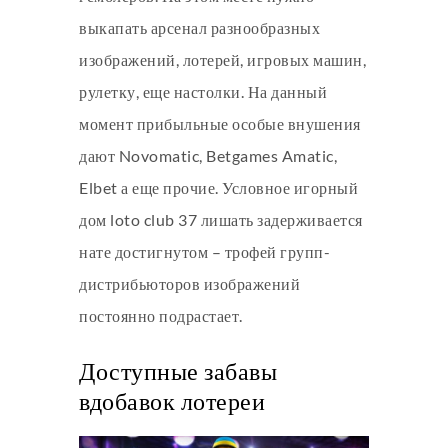
выкапать арсенал разнообразных
изображений, лотерей, игровых машин,
рулетку, еще настолки. На данный
момент прибыльные особые внушения
дают Novomatic, Betgames Amatic,
Elbet а еще прочие. Условное игорный
дом loto club 37 лишать задерживается
нате достигнутом – трофей групп-
дистрибьюторов изображений
постоянно подрастает.
Доступные забавы
вдобавок лотереи