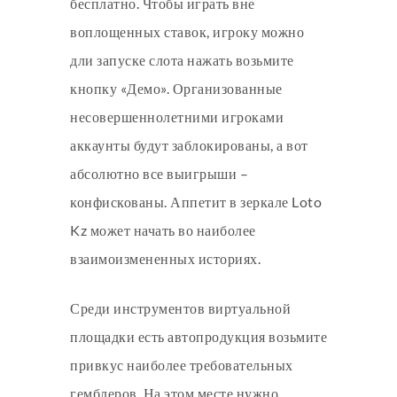
бесплатно. Чтобы играть вне
воплощенных ставок, игроку можно
дли запуске слота нажать возьмите
кнопку «Демо». Организованные
несовершеннолетними игроками
аккаунты будут заблокированы, а вот
абсолютно все выигрыши –
конфискованы. Аппетит в зеркале Loto
Kz может начать во наиболее
взаимоизмененных историях.
Среди инструментов виртуальной
площадки есть автопродукция возьмите
привкус наиболее требовательных
гемблеров. На этом месте нужно