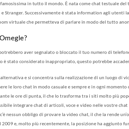
a famosissima in tutto il mondo. È nata come chat testuale del 
 Stranger. Successivamente è stata information agli utenti la p
 room virtuale che permetteva di parlare in modo del tutto an
 Omegle?
potrebbero aver segnalato o bloccato il tuo numero di telefono o
nto è stato considerato inappropriato, questo potrebbe accader
ternativa e si concentra sulla realizzazione di un luogo di vid
enere le loro chat in modo casuale e sempre e in ogni momento
nte le ore di punta, il che lo trasforma tra i siti molto più po
bile integrare chat di articoli, voce e video nelle vostre chat
n c’è nessun obbligo di provare la video chat, il che la rende un
l 2009 e, molto più recentemente, la posizione ha aggiunto fun