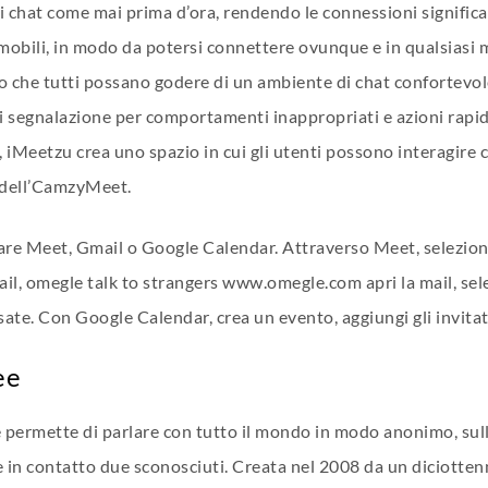
di chat come mai prima d’ora, rendendo le connessioni significa
mobili, in modo da potersi connettere ovunque e in qualsiasi 
 che tutti possano godere di un ambiente di chat confortevole 
 segnalazione per comportamenti inappropriati e azioni rapide 
Meetzu crea uno spazio in cui gli utenti possono interagire co
no dell’CamzyMeet.
are Meet, Gmail o Google Calendar. Attraverso Meet, selezioni
ail,
omegle talk to strangers www.omegle.com
apri la mail, s
ssate. Con Google Calendar, crea un evento, aggiungi gli invitati
ee
 permette di parlare con tutto il mondo in modo anonimo, sulla
te in contatto due sconosciuti. Creata nel 2008 da un diciott