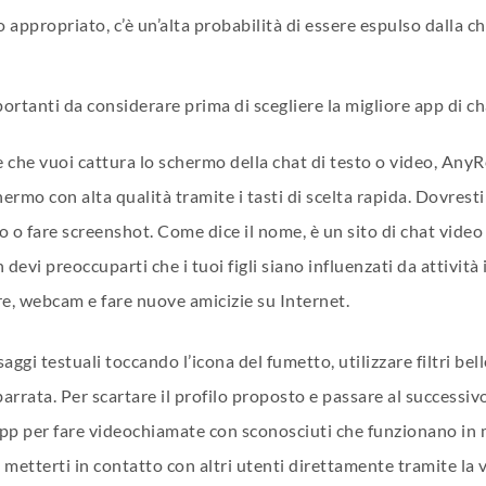
 appropriato, c’è un’alta probabilità di essere espulso dalla ch
mportanti da considerare prima di scegliere la migliore app di c
 che vuoi cattura lo schermo della chat di testo o video, AnyR
hermo con alta qualità tramite i tasti di scelta rapida. Dovres
 o fare screenshot. Come dice il nome, è un sito di chat video
vi preoccuparti che i tuoi figli siano influenzati da attività 
re, webcam e fare nuove amicizie su Internet.
gi testuali toccando l’icona del fumetto, utilizzare filtri bel
rrata. Per scartare il profilo proposto e passare al successivo,
pp per fare videochiamate con sconosciuti che funzionano in m
 metterti in contatto con altri utenti direttamente tramite l