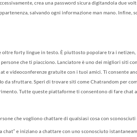
uccessivamente, crea una password sicura digitandola due volt
di appartenenza, salvando ogni informazione man mano. Infine, s
oltre forty lingue in testo. È piuttosto popolare tra i netizen, 
 persone che ti piacciono. Lanciatore è uno dei migliori siti 
t e videoconferenze gratuite con i tuoi amici. Ti consente anc
da sfruttare. Speri di trovare siti come Chatrandom per comun
ferimento. Tutte queste piattaforme ti consentono di fare chat a
rsone che vogliono chattare di qualsiasi cosa con sconosciuti 
 la chat” e iniziano a chattare con uno sconosciuto istantanea