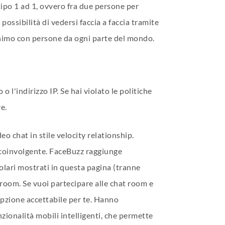
tipo 1 ad 1, ovvero fra due persone per
ossibilità di vedersi faccia a faccia tramite
onimo con persone da ogni parte del mondo.
 l'indirizzo IP. Se hai violato le politiche
e.
eo chat in stile velocity relationship.
 coinvolgente. FaceBuzz raggiunge
polari mostrati in questa pagina (tranne
 room. Se vuoi partecipare alle chat room e
’opzione accettabile per te. Hanno
zionalità mobili intelligenti, che permette