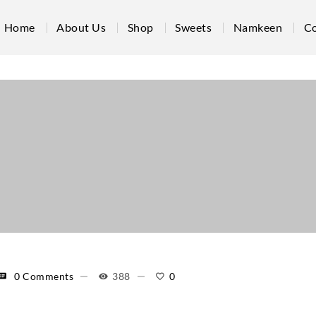
Home
About Us
Shop
Sweets
Namkeen
Co
0 Comments
388
0