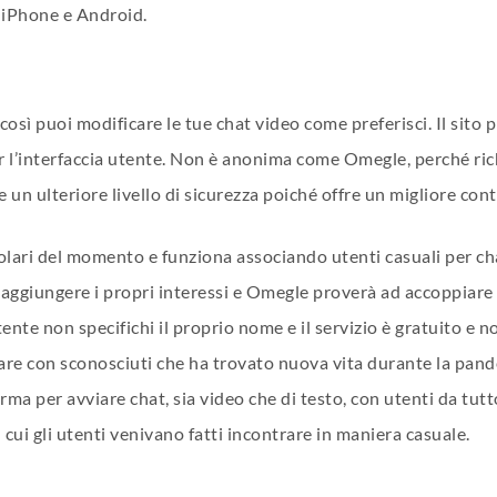
t iPhone e Android.
, così puoi modificare le tue chat video come preferisci. Il sito 
er l’interfaccia utente. Non è anonima come Omegle, perché ric
 ulteriore livello di sicurezza poiché offre un migliore contr
olari del momento e funziona associando utenti casuali per cha
 aggiungere i propri interessi e Omegle proverà ad accoppiare
ente non specifichi il proprio nome e il servizio è gratuito e n
re con sconosciuti che ha trovato nuova vita durante la pand
rma per avviare chat, sia video che di testo, con utenti da tut
ui gli utenti venivano fatti incontrare in maniera casuale.