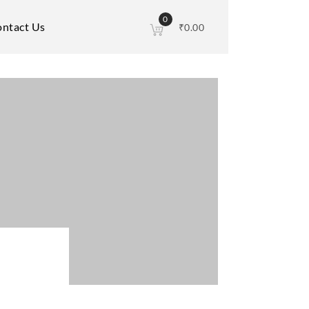
0
ntact Us
₹
0.00