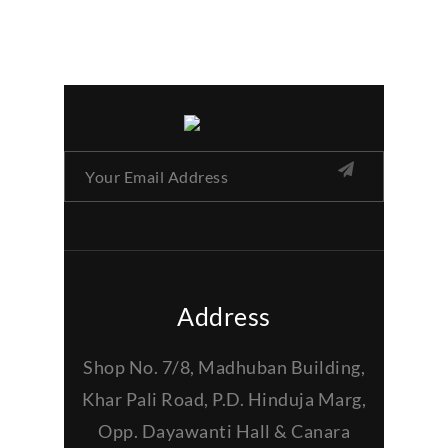
Address
Shop No. 7/8, Madhuban Building,
Khar Pali Road, P.D. Hinduja Marg,
Opp. Dayawanti Hall & Canara