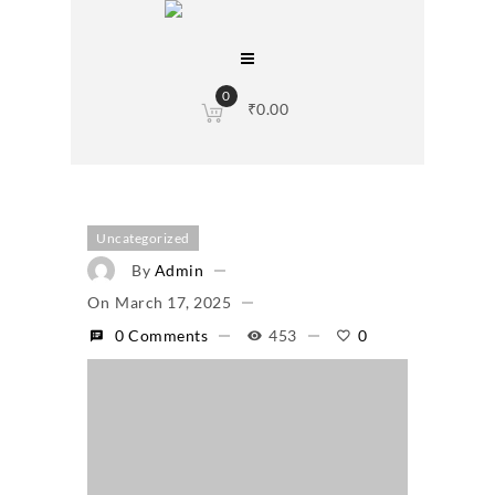
0
₹
0.00
Uncategorized
By
Admin
On
March 17, 2025
0 Comments
453
0