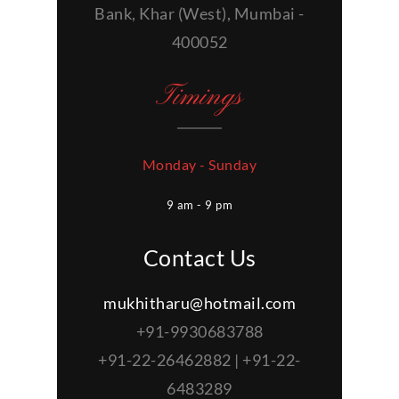
Bank, Khar (West), Mumbai -
400052
Timings
Monday - Sunday
9 am - 9 pm
Contact Us
mukhitharu@hotmail.com
+91-9930683788
+91-22-26462882 | +91-22-
6483289