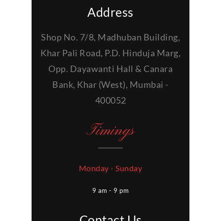
Address
Shop No. 7/8, Madhuban Building,
Khar Pali Road, P.D. Hinduja Marg,
Opp. Dayawanti Hall & Canara
Bank, Khar (West), Mumbai -
400052
Timings
Monday - Sunday
9 am - 9 pm
Contact Us