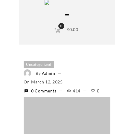
0
₹
0.00
Uncategorized
By
Admin
On
March 12, 2025
0 Comments
414
0