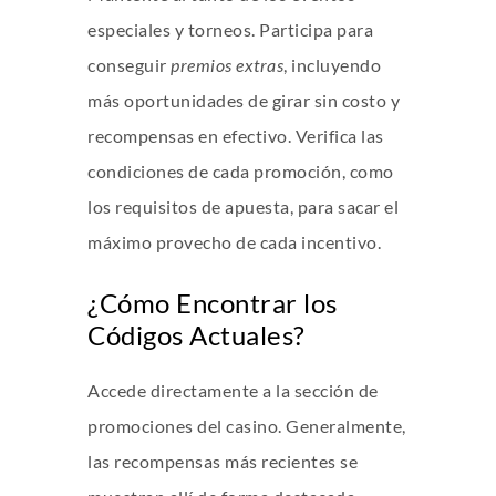
especiales y torneos. Participa para
conseguir
premios extras
, incluyendo
más oportunidades de girar sin costo y
recompensas en efectivo. Verifica las
condiciones de cada promoción, como
los requisitos de apuesta, para sacar el
máximo provecho de cada incentivo.
¿Cómo Encontrar los
Códigos Actuales?
Accede directamente a la sección de
promociones del casino. Generalmente,
las recompensas más recientes se