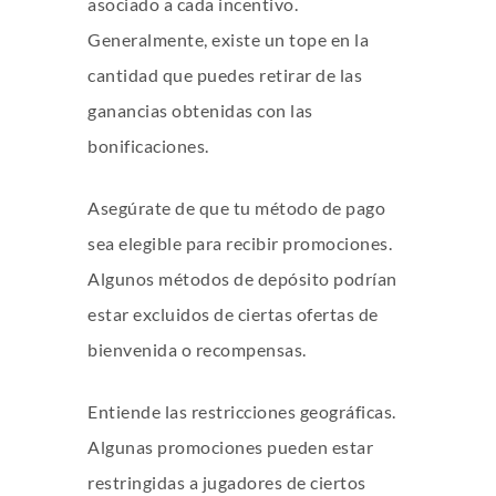
asociado a cada incentivo.
Generalmente, existe un tope en la
cantidad que puedes retirar de las
ganancias obtenidas con las
bonificaciones.
Asegúrate de que tu método de pago
sea elegible para recibir promociones.
Algunos métodos de depósito podrían
estar excluidos de ciertas ofertas de
bienvenida o recompensas.
Entiende las restricciones geográficas.
Algunas promociones pueden estar
restringidas a jugadores de ciertos