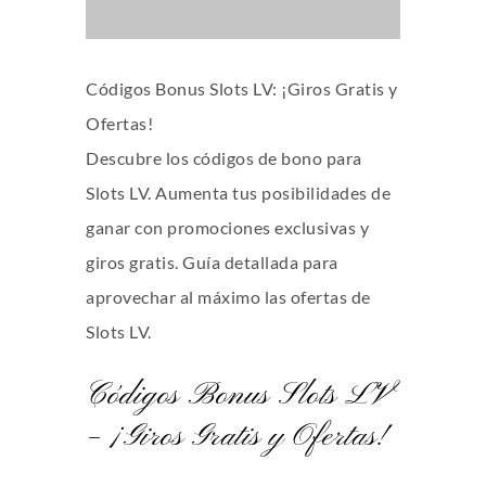
Códigos Bonus Slots LV: ¡Giros Gratis y
Ofertas!
Descubre los códigos de bono para
Slots LV. Aumenta tus posibilidades de
ganar con promociones exclusivas y
giros gratis. Guía detallada para
aprovechar al máximo las ofertas de
Slots LV.
Códigos Bonus Slots LV
– ¡Giros Gratis y Ofertas!