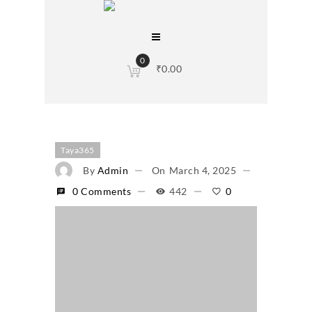
0
₹
0.00
Taya365
By
Admin
On
March 4, 2025
0 Comments
442
0