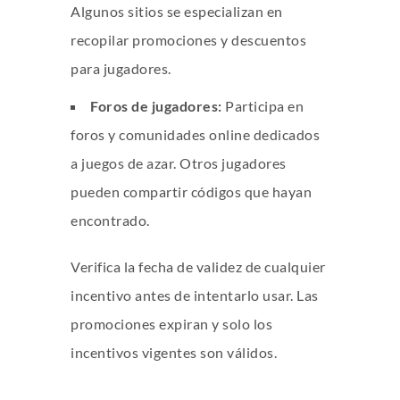
Algunos sitios se especializan en
recopilar promociones y descuentos
para jugadores.
Foros de jugadores:
Participa en
foros y comunidades online dedicados
a juegos de azar. Otros jugadores
pueden compartir códigos que hayan
encontrado.
Verifica la fecha de validez de cualquier
incentivo antes de intentarlo usar. Las
promociones expiran y solo los
incentivos vigentes son válidos.