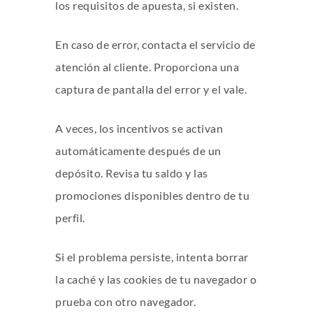
los requisitos de apuesta, si existen.
En caso de error, contacta el servicio de
atención al cliente. Proporciona una
captura de pantalla del error y el vale.
A veces, los incentivos se activan
automáticamente después de un
depósito. Revisa tu saldo y las
promociones disponibles dentro de tu
perfil.
Si el problema persiste, intenta borrar
la caché y las cookies de tu navegador o
prueba con otro navegador.