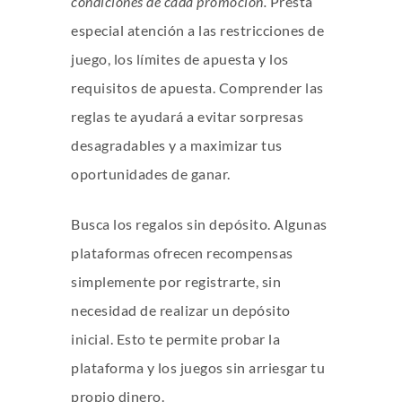
condiciones de cada promoción.
Presta
especial atención a las restricciones de
juego, los límites de apuesta y los
requisitos de apuesta. Comprender las
reglas te ayudará a evitar sorpresas
desagradables y a maximizar tus
oportunidades de ganar.
Busca los regalos sin depósito. Algunas
plataformas ofrecen recompensas
simplemente por registrarte, sin
necesidad de realizar un depósito
inicial. Esto te permite probar la
plataforma y los juegos sin arriesgar tu
propio dinero.