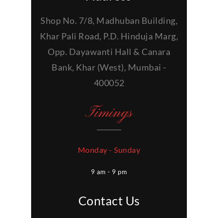
Shop No. 7/8, Madhuban Building,
Khar Pali Road, P.D. Hinduja Marg,
Opp. Dayawanti Hall & Canara
Bank, Khar (West), Mumbai -
400052
Timings
Monday - Sunday
9 am - 9 pm
Contact Us