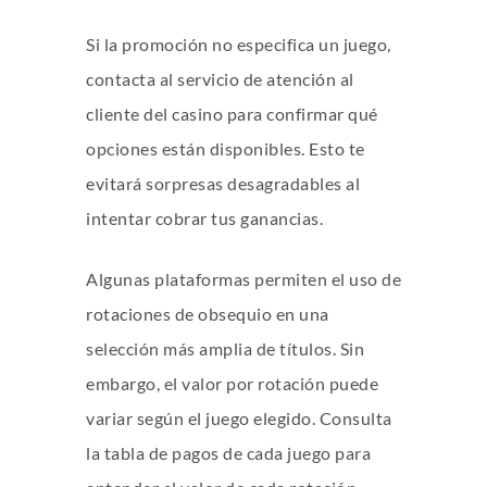
Si la promoción no especifica un juego,
contacta al servicio de atención al
cliente del casino para confirmar qué
opciones están disponibles. Esto te
evitará sorpresas desagradables al
intentar cobrar tus ganancias.
Algunas plataformas permiten el uso de
rotaciones de obsequio en una
selección más amplia de títulos. Sin
embargo, el valor por rotación puede
variar según el juego elegido. Consulta
la tabla de pagos de cada juego para