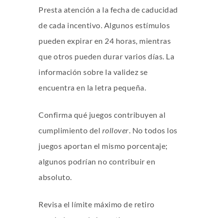
Presta atención a la fecha de caducidad
de cada incentivo. Algunos estímulos
pueden expirar en 24 horas, mientras
que otros pueden durar varios días. La
información sobre la validez se
encuentra en la letra pequeña.
Confirma qué juegos contribuyen al
cumplimiento del
rollover
. No todos los
juegos aportan el mismo porcentaje;
algunos podrían no contribuir en
absoluto.
Revisa el límite máximo de retiro