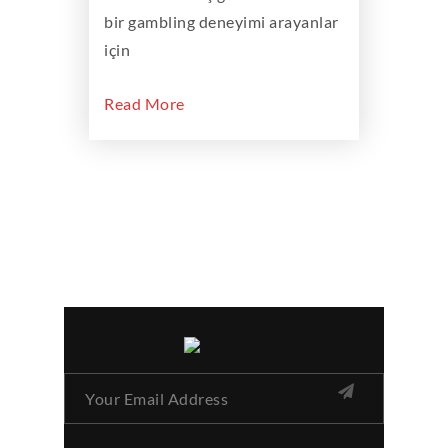
bir gambling deneyimi arayanlar
için
Read More