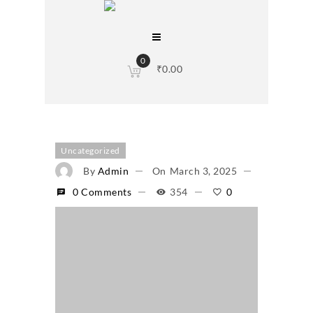
0
₹
0.00
Uncategorized
By
Admin
On
March 3, 2025
0 Comments
354
0