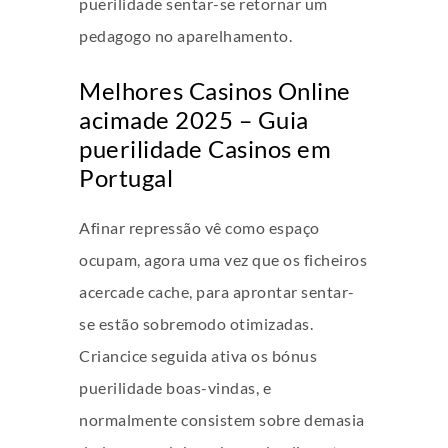
puerilidade sentar-se retornar um
pedagogo no aparelhamento.
Melhores Casinos Online
acimade 2025 – Guia
puerilidade Casinos em
Portugal
Afinar repressão vê como espaço
ocupam, agora uma vez que os ficheiros
acercade cache, para aprontar sentar-
se estão sobremodo otimizadas.
Criancice seguida ativa os bónus
puerilidade boas-vindas, e
normalmente consistem sobre demasia