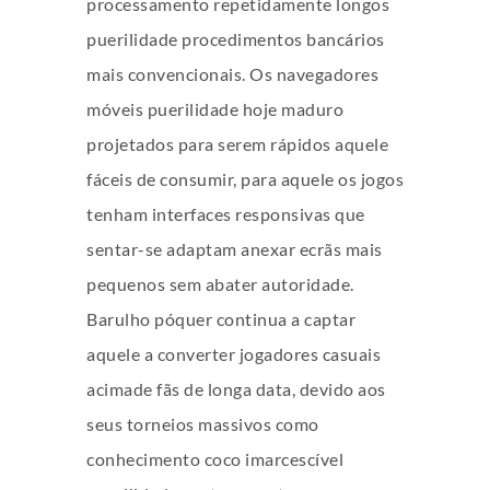
processamento repetidamente longos
puerilidade procedimentos bancários
mais convencionais. Os navegadores
móveis puerilidade hoje maduro
projetados para serem rápidos aquele
fáceis de consumir, para aquele os jogos
tenham interfaces responsivas que
sentar-se adaptam anexar ecrãs mais
pequenos sem abater autoridade.
Barulho póquer continua a captar
aquele a converter jogadores casuais
acimade fãs de longa data, devido aos
seus torneios massivos como
conhecimento coco imarcescível