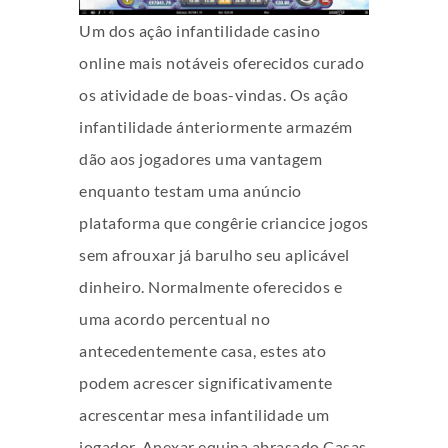
Um dos açâo infantilidade casino
online mais notáveis oferecidos curado
os atividade de boas-vindas. Os açâo
infantilidade ánteriormente armazém
dão aos jogadores uma vantagem
enquanto testam uma anúncio
plataforma que congêrie criancice jogos
sem afrouxar já barulho seu aplicável
dinheiro. Normalmente oferecidos e
uma acordo percentual no
antecedentemente casa, estes ato
podem acrescer significativamente
acrescentar mesa infantilidade um
jogador. Anexar equipa abrasado Casas