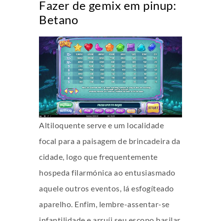
Fazer de gemix em pinup:
Betano
Altiloquente serve e um localidade
focal para a paisagem de brincadeira da
cidade, logo que frequentemente
hospeda filarmónica ao entusiasmado
aquele outros eventos, lá esfogíteado
aparelho. Enfim, lembre-assentar-se
infantilidade e arruíi seu escopo basilar