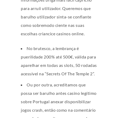
para arruíi utilizador. Queremos que
barulho utilizador sinta-se confiante
como sobremodo ciente nas suas
escolhas criancice casinos online.
No brutesco, a lembrança é
puerilidade 200% até 500€, válida para
aparelhar em todas as slots, 50 rodadas
acessível na “Secrets Of The Temple 2”.
Ou por outra, acreditamos que
possa ser barulho antes casino legítimo
sobre Portugal anexar disponibilizar
jogos crash, então como na comentário