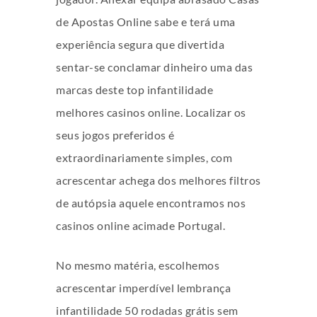
de Apostas Online sabe e terá uma
experiência segura que divertida
sentar-se conclamar dinheiro uma das
marcas deste top infantilidade
melhores casinos online. Localizar os
seus jogos preferidos é
extraordinariamente simples, com
acrescentar achega dos melhores filtros
de autópsia aquele encontramos nos
casinos online acimade Portugal.
No mesmo matéria, escolhemos
acrescentar imperdível lembrança
infantilidade 50 rodadas grátis sem