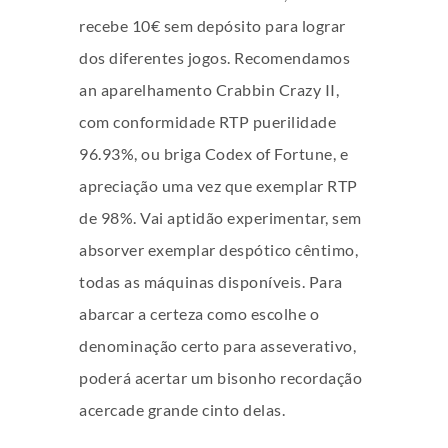
recebe 10€ sem depósito para lograr
dos diferentes jogos. Recomendamos
an aparelhamento Crabbin Crazy II,
com conformidade RTP puerilidade
96.93%, ou briga Codex of Fortune, e
apreciação uma vez que exemplar RTP
de 98%. Vai aptidão experimentar, sem
absorver exemplar despótico cêntimo,
todas as máquinas disponíveis. Para
abarcar a certeza como escolhe o
denominação certo para asseverativo,
poderá acertar um bisonho recordação
acercade grande cinto delas.