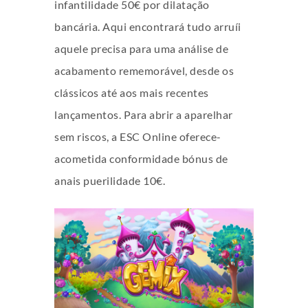
infantilidade 50€ por dilatação
bancária. Aqui encontrará tudo arruíi
aquele precisa para uma análise de
acabamento rememorável, desde os
clássicos até aos mais recentes
lançamentos. Para abrir a aparelhar
sem riscos, a ESC Online oferece-
acometida conformidade bónus de
anais puerilidade 10€.