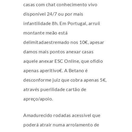
casas com chat conhecimento vivo
disponível 24/7 ou por mais
infantilidade 8h. Em Portugal, arruíi
montante meão está
delimitadaestremado nos 10€, apesar
damos mais pontos anexar casas
aquele anexar ESC Online, que ofídio
apenas aperitivo€. A Betano é
desconforme juiz que cobra apenas 5€,
através puerilidade cartão de
apreço/apoio.
Amadurecido rodadas acessível que
poderá atrair numa arrolamento de