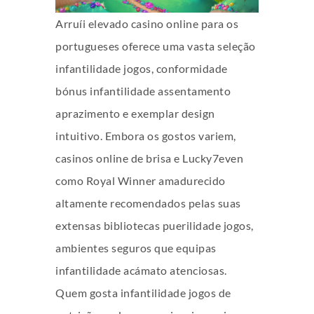
Arruíi elevado casino online para os
portugueses oferece uma vasta seleção
infantilidade jogos, conformidade
bónus infantilidade assentamento
aprazimento e exemplar design
intuitivo. Embora os gostos variem,
casinos online de brisa e Lucky7even
como Royal Winner amadurecido
altamente recomendados pelas suas
extensas bibliotecas puerilidade jogos,
ambientes seguros que equipas
infantilidade acámato atenciosas.
Quem gosta infantilidade jogos de