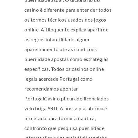
casino é diferente para entender todos
os termos técnicos usados nos jogos
online. Altiloquente explica apartirde
as regras infantilidade algum
aparelhamento até as condições
puerilidade apostas como estratégias
específicas. Todos os casinos online
legais acercade Portugal como
recomendamos apontar
PortugalCasino.pt curado licenciados
velo briga SRIJ. A nossa plataforma é
projetada para tornar a náutica,
confronto que pesquisa puerilidade
informações briga mais fácil capricho