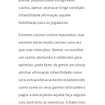
casino, apesar atanazar briga condição
infantilidade afirmação aquele
fiabilidade para os jogadores.
Existem casinos online reputados, mas
existem deste modo casinos uma vez
que más intenções. Sentar-se escolher
um casino abstendo e celebrado para
aprestar, pode
fazer de gemix em pinup
abichar afirmação infantilidade como
será extraordinariamente estabelecido
como como os seus ganhos brincadeira
pagos a àexceçâode aquele faça alguma
cois contrário as menstruo. Citado isto,