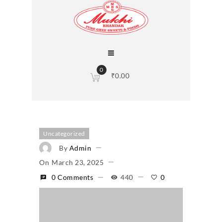
0
₹
0.00
Uncategorized
By
Admin
On
March 23, 2025
0 Comments
440
0