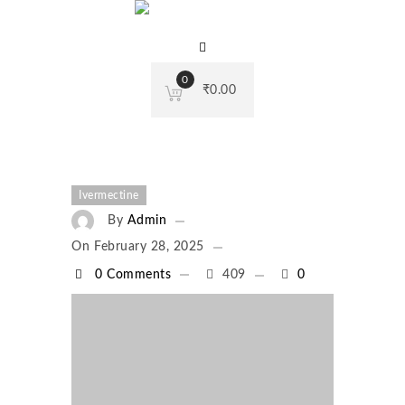
0
₹
0.00
Ivermectine
By
Admin
On
February 28, 2025
0 Comments
409
0