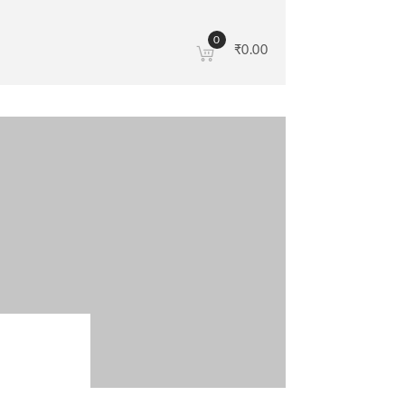
0
₹
0.00