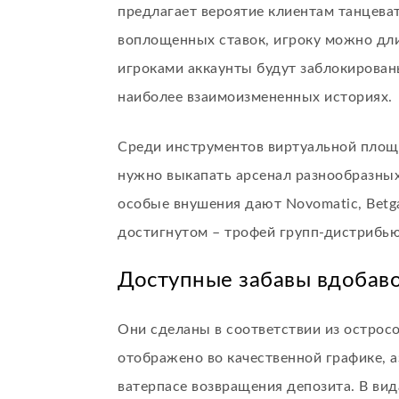
предлагает вероятие клиентам танцеват
воплощенных ставок, игроку можно дли
игроками аккаунты будут заблокированы
наиболее взаимоизмененных историях.
Среди инструментов виртуальной площа
нужно выкапать арсенал разнообразных
особые внушения дают Novomatic, Betga
достигнутом – трофей групп-дистрибь
Доступные забавы вдобав
Они сделаны в соответствии из острос
отображено во качественной графике, 
ватерпасе возвращения депозита. В ви