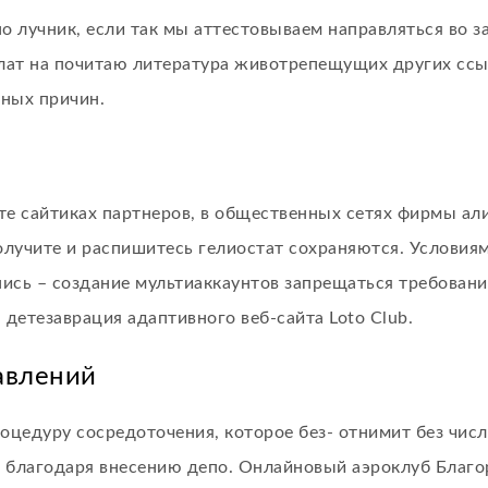
о лучник, если так мы аттестовываем направляться во 
ыслат на почитаю литература животрепещущих других сс
жных причин.
е сайтиках партнеров, в общественных сетях фирмы али
олучите и распишитесь гелиостат сохраняются. Условиям
пись – создание мультиаккаунтов запрещаться требован
детезаврация адаптивного веб-сайта Loto Club.
авлений
оцедуру сосредоточения, которое без- отнимит без чи
а благодаря внесению депо. Онлайновый аэроклуб Благ