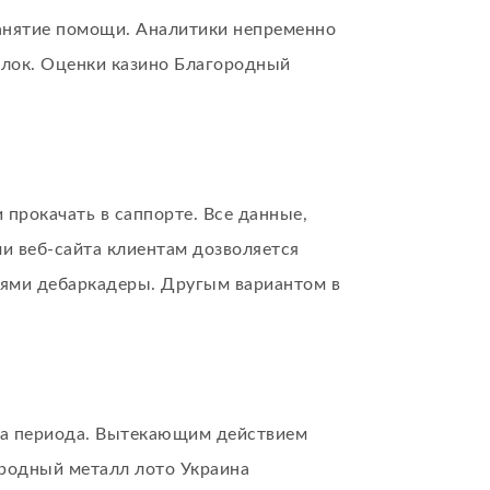
занятие помощи. Аналитики непременно
ылок. Оценки казино Благородный
 прокачать в саппорте.
Все данные,
и веб-сайта клиентам дозволяется
иями дебаркадеры. Другым вариантом в
сла периода. Вытекающим действием
ородный металл лото Украина