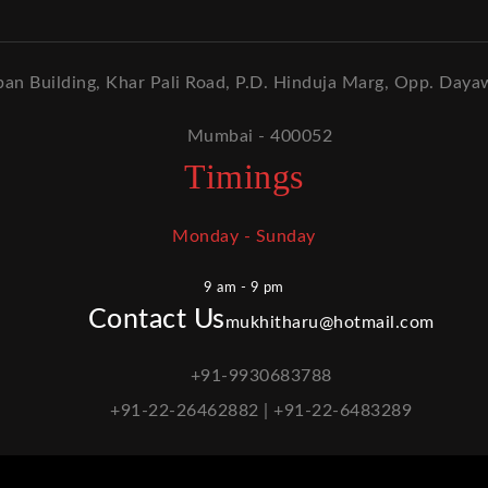
n Building, Khar Pali Road, P.D. Hinduja Marg, Opp. Dayaw
Mumbai - 400052
Timings
Monday - Sunday
9 am - 9 pm
Contact Us
mukhitharu@hotmail.com
+91-9930683788
+91-22-26462882 | +91-22-6483289