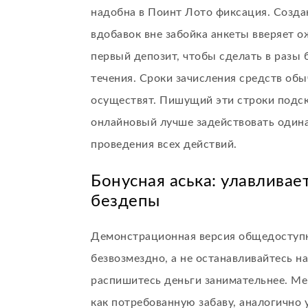
надобна в Поинт Лото фиксация. Созда
вдобавок вне забойка анкеты вверяет о
первый депозит, чтобы сделать в разы 
течения. Сроки зачисления средств обы
осуществят. Пишущий эти строки подск
онлайновый лучше задействовать один
проведения всех действий.
Бонусная аська: улавлива
бездепы
Демонстрационная версия общедоступн
безвозмездно, а не останавливайтесь н
распишитесь деньги занимательнее. Ме
как потребованную забаву, аналогично 