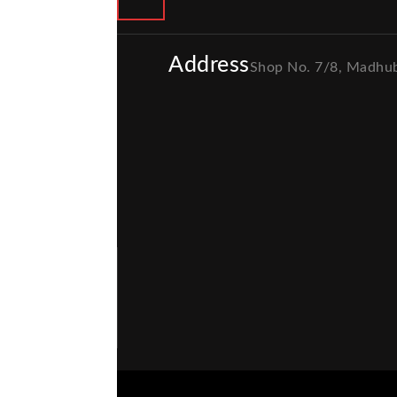
Address
Shop No. 7/8, Madhuba